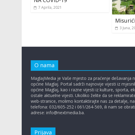
NA COVID-19
7 Aprila, 2021
Misurić
3 Juna, 2
O nama
MaglajMedia je Vaše mjesto za praćenje dešavanja n
općine Maglaj. Portal sadrži najnovije vijesti iz mjesn
općine Maglaj, kao i razne vijesti iz kulture, sporta, 
ostale aktuelne vijesti. Ukoliko želite da se reklamira
web-stranice, molimo kontaktirajte nas za detalje, na
telefona: 032/605-252 i 061/264-569, ili nam se obrat
adrese: info@nextmedia.ba.
Prijava