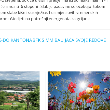
2 stepena, dok će u višim predjelima ići do maksimalnih -4
e iznositi 6 stepeni . Slabije padavine se očekuju tokom
jem slabe kiše i susnježice. I u smjeni ovih vremenskih
rno uštedjeti na potrošnji energenata za grijanje.
ZE-DO KANTONA
BFK SIMM BAU JAČA SVOJE REDOVE