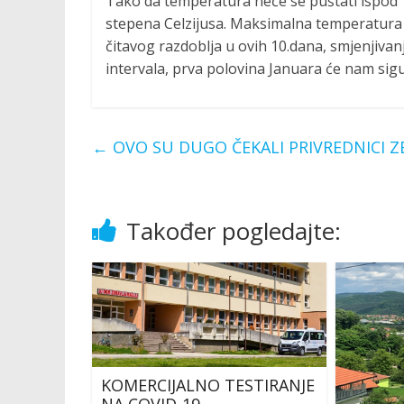
Tako da temperatura neće se puštati ispod -
stepena Celzijusa. Maksimalna temperatura ć
čitavog razdoblja u ovih 10.dana, smjenjivan
intervala, prva polovina Januara će nam sigu
←
OVO SU DUGO ČEKALI PRIVREDNICI 
Također pogledajte:
KOMERCIJALNO TESTIRANJE