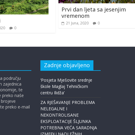
Prvi dan ljeta sa jesenjim
vremenom
i
21 Juna, 2020
0
020
0
Zadnje objavljeno
a području
‘Posjeta Mješovite srednje
ih zajednica
škole Maglaj Tehničkom
ekonomije, te
centru Ilidža’
te preko naše
 brojeve
ZA RJEŠAVANJE PROBLEMA
ite preko e-mail
NELEGALNE I
NEKONTROLISANE
EKSPLOATACIJE ŠLJUNKA
POTREBNA VEĆA SARADNJA
IZMEĐU NADLEŽNIH