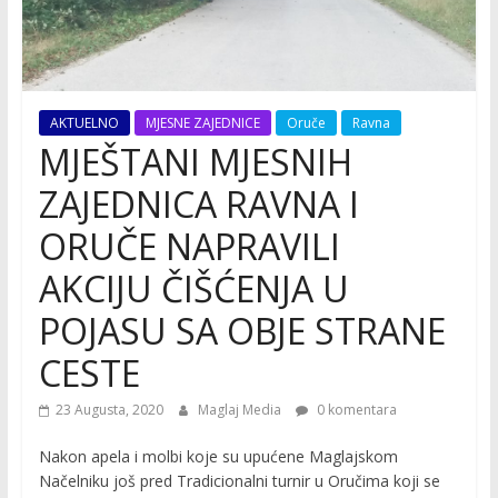
AKTUELNO
MJESNE ZAJEDNICE
Oruče
Ravna
MJEŠTANI MJESNIH
ZAJEDNICA RAVNA I
ORUČE NAPRAVILI
AKCIJU ČIŠĆENJA U
POJASU SA OBJE STRANE
CESTE
23 Augusta, 2020
Maglaj Media
0 komentara
Nakon apela i molbi koje su upućene Maglajskom
Načelniku još pred Tradicionalni turnir u Oručima koji se