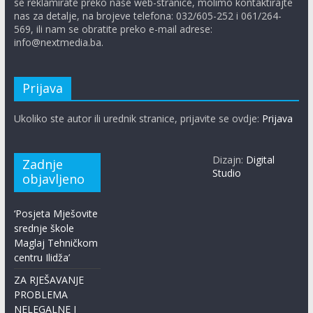
se reklamirate preko naše web-stranice, molimo kontaktirajte
nas za detalje, na brojeve telefona: 032/605-252 i 061/264-
569, ili nam se obratite preko e-mail adrese:
info@nextmedia.ba.
Prijava
Ukoliko ste autor ili urednik stranice, prijavite se ovdje:
Prijava
Dizajn:
Digital
Zadnje
Studio
objavljeno
‘Posjeta Mješovite
srednje škole
Maglaj Tehničkom
centru Ilidža’
ZA RJEŠAVANJE
PROBLEMA
NELEGALNE I