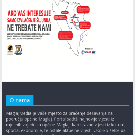
O nama
MaglajMedia je Vaše mjesto za praćenje dešavanja na
području općine Maglaj. Portal sadrži najnovije vijesti iz
mjesnih zajednica općine Maglaj, kao i razne vijesti iz kulture,
sporta, ekonomije, te ostale aktuelne vijesti. Ukoliko želite da