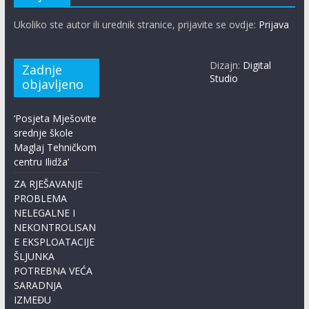
Ukoliko ste autor ili urednik stranice, prijavite se ovdje:
Prijava
Dizajn:
Digital
Zadnje
Studio
objavljeno
‘Posjeta Mješovite
srednje škole
Maglaj Tehničkom
centru Ilidža’
ZA RJEŠAVANJE
PROBLEMA
NELEGALNE I
NEKONTROLISAN
E EKSPLOATACIJE
ŠLJUNKA
POTREBNA VEĆA
SARADNJA
IZMEĐU