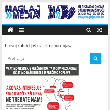
Skip
to
content
Maglaj
Media
U ovoj rubrici još uvijek nema objava.
Mi
pišemo
o
onome
o
čemu
drugi
šapuću