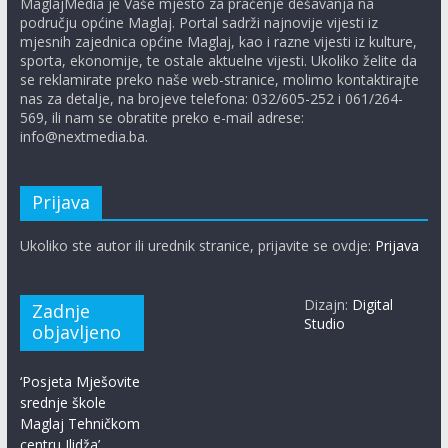
MaglajMedia je Vaše mjesto za praćenje dešavanja na
području općine Maglaj. Portal sadrži najnovije vijesti iz
mjesnih zajednica općine Maglaj, kao i razne vijesti iz kulture,
sporta, ekonomije, te ostale aktuelne vijesti. Ukoliko želite da
se reklamirate preko naše web-stranice, molimo kontaktirajte
nas za detalje, na brojeve telefona: 032/605-252 i 061/264-
569, ili nam se obratite preko e-mail adrese:
info@nextmedia.ba.
Prijava
Ukoliko ste autor ili urednik stranice, prijavite se ovdje:
Prijava
Dizajn:
Digital
Zadnje
Studio
objavljeno
‘Posjeta Mješovite
srednje škole
Maglaj Tehničkom
centru Ilidža’