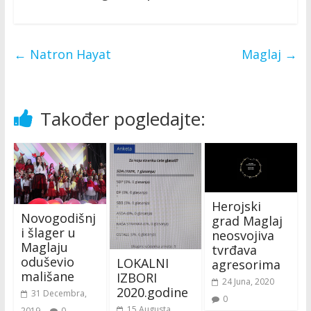
←
Natron Hayat
Maglaj
→
Također pogledajte:
Herojski
Novogodišnj
grad Maglaj
i šlager u
neosvojiva
Maglaju
tvrđava
oduševio
LOKALNI
agresorima
mališane
IZBORI
24 Juna, 2020
2020.godine
31 Decembra,
0
15 Augusta,
2019
0