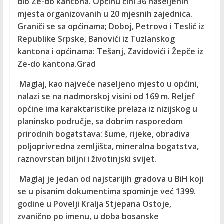
dio Ze-do kantona. Općinu čini 36 naseljenih
mjesta organizovanih u 20 mjesnih zajednica.
Graniči se sa općinama; Doboj, Petrovo i Teslić iz
Republike Srpske, Banovići iz Tuzlanskog
kantona i općinama: Tešanj, Zavidovići i Žepče iz
Ze-do kantona.Grad
Maglaj, kao najveće naseljeno mjesto u općini,
nalazi se na nadmorskoj visini od 169 m. Reljef
općine ima karaktaristike prelaza iz nizijskog u
planinsko područje, sa dobrim rasporedom
prirodnih bogatstava: šume, rijeke, obradiva
poljoprivredna zemljišta, mineralna bogatstva,
raznovrstan biljni i životinjski svijet.
Maglaj je jedan od najstarijih gradova u BiH koji
se u pisanim dokumentima spominje već 1399.
godine u Povelji Kralja Stjepana Ostoje,
zvanično po imenu, u doba bosanske