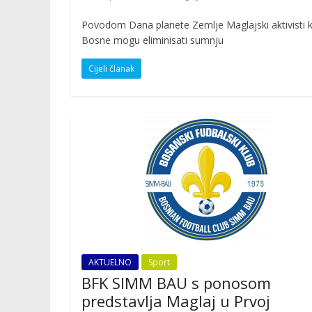
Povodom Dana planete Zemlje Maglajski aktivisti kaž
Bosne mogu eliminisati sumnju
Cijeli članak
AKTUELNO
Sport
BFK SIMM BAU s ponosom
predstavlja Maglaj u Prvoj