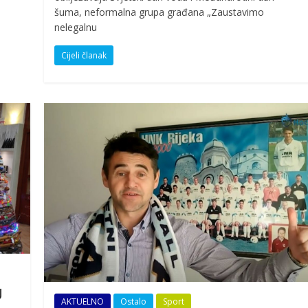
šuma, neformalna grupa građana „Zaustavimo
nelegalnu
Cijeli članak
U
AKTUELNO
Ostalo
Sport