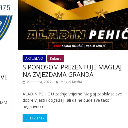
AKTUELNO
Kultura
S PONOSOM PREZENTUJE MAGLAJ
NA ZVJEZDAMA GRANDA
OVE
2 Januara, 2022
Maglaj Media
ALADIN PEHIĆ U zadnje vrijeme Maglaj zaobilaze sve
dobre vijesti i događaji, ali da ne bude sve tako
SIMM
negativno o
Cijeli članak