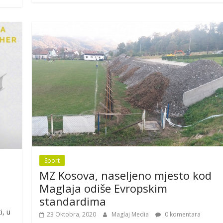
Sport
MZ Kosova, naseljeno mjesto kod
Maglaja odiše Evropskim
standardima
i, u
23 Oktobra, 2020
Maglaj Media
0 komentara