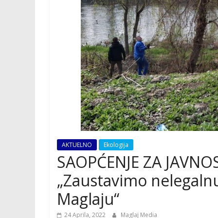
AKTUELNO
Ekologija
SAOPĆENJE ZA JAVNOS
„Zaustavimo nelegalnu
Maglaju“
24 Aprila, 2022
Maglaj Media