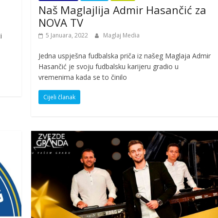
Naš Maglajlija Admir Hasančić za
NOVA TV
5 Januara, 2022
Maglaj Media
i
Jedna uspješna fudbalska priča iz našeg Maglaja Admir
Hasančić je svoju fudbalsku karijeru gradio u
vremenima kada se to činilo
Cijeli članak