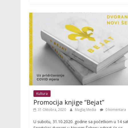
Kultura
Promocija knjige “Bejat”
31 Oktobra, 2020
Maglaj Media
0 komentara
U subotu, 31.10.2020. godine sa početkom u 14 sat
Sportskoj dvorani u Novom Šeheru odrzat će se