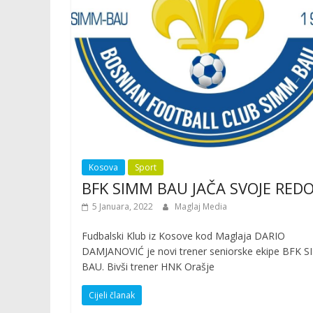
Kosova
Sport
BFK SIMM BAU JAČA SVOJE RED
5 Januara, 2022
Maglaj Media
Fudbalski Klub iz Kosove kod Maglaja DARIO
DAMJANOVIĆ je novi trener seniorske ekipe BFK 
BAU. Bivši trener HNK Orašje
Cijeli članak