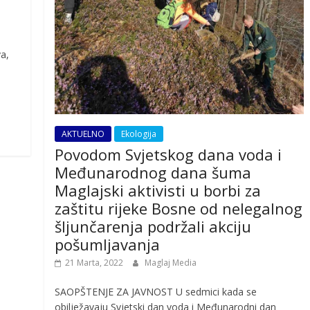
a,
AKTUELNO
Ekologija
Povodom Svjetskog dana voda i
Međunarodnog dana šuma
Maglajski aktivisti u borbi za
zaštitu rijeke Bosne od nelegalnog
šljunčarenja podržali akciju
pošumljavanja
21 Marta, 2022
Maglaj Media
SAOPŠTENJE ZA JAVNOST U sedmici kada se
obilježavaju Svjetski dan voda i Međunarodni dan