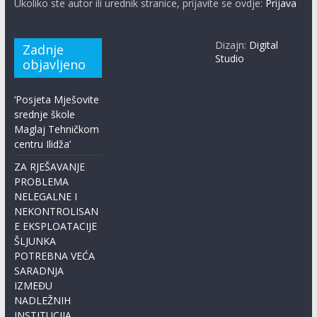
Ukoliko ste autor ili urednik stranice, prijavite se ovdje:
Prijava
Dizajn:
Digital
Zadnje
Studio
objavljeno
‘Posjeta Mješovite
srednje škole
Maglaj Tehničkom
centru Ilidža’
ZA RJEŠAVANJE
PROBLEMA
NELEGALNE I
NEKONTROLISAN
E EKSPLOATACIJE
ŠLJUNKA
POTREBNA VEĆA
SARADNJA
IZMEĐU
NADLEŽNIH
INSTITUCIJA