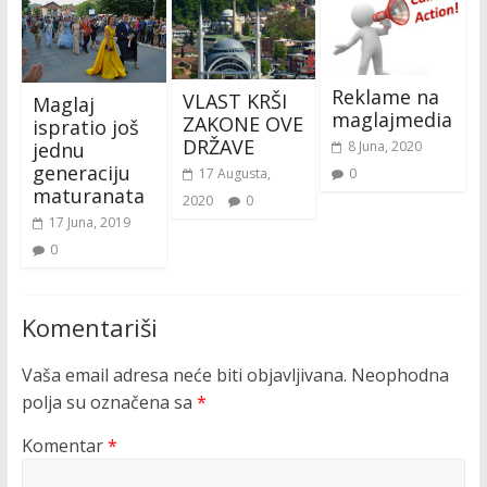
Reklame na
VLAST KRŠI
Maglaj
maglajmedia
ZAKONE OVE
ispratio još
DRŽAVE
8 Juna, 2020
jednu
generaciju
0
17 Augusta,
maturanata
2020
0
17 Juna, 2019
0
Komentariši
Vaša email adresa neće biti objavljivana.
Neophodna
polja su označena sa
*
Komentar
*