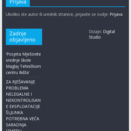
Prijava
Ukoliko ste autor ili urednik stranice, prijavite se ovdje:
Prijava
Dizajn:
Digital
Zadnje
Studio
objavljeno
‘Posjeta Mješovite
srednje škole
Maglaj Tehničkom
centru Ilidža’
ZA RJEŠAVANJE
PROBLEMA
NELEGALNE I
NEKONTROLISAN
E EKSPLOATACIJE
ŠLJUNKA
POTREBNA VEĆA
SARADNJA
IZMEĐU