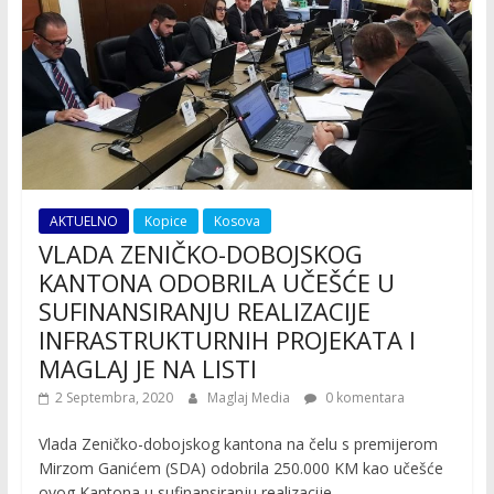
AKTUELNO
Kopice
Kosova
VLADA ZENIČKO-DOBOJSKOG
KANTONA ODOBRILA UČEŠĆE U
SUFINANSIRANJU REALIZACIJE
INFRASTRUKTURNIH PROJEKATA I
MAGLAJ JE NA LISTI
2 Septembra, 2020
Maglaj Media
0 komentara
Vlada Zeničko-dobojskog kantona na čelu s premijerom
Mirzom Ganićem (SDA) odobrila 250.000 KM kao učešće
ovog Kantona u sufinansiranju realizacije