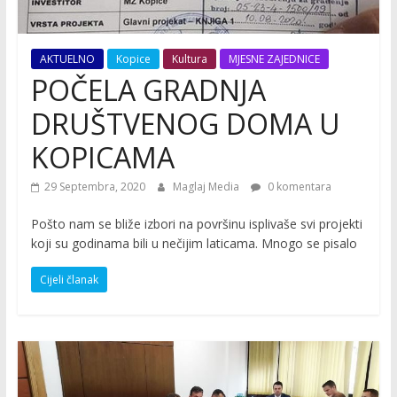
AKTUELNO
Kopice
Kultura
MJESNE ZAJEDNICE
POČELA GRADNJA
DRUŠTVENOG DOMA U
KOPICAMA
29 Septembra, 2020
Maglaj Media
0 komentara
Pošto nam se bliže izbori na površinu isplivaše svi projekti
koji su godinama bili u nečijim laticama. Mnogo se pisalo
Cijeli članak