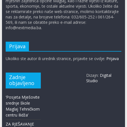
mjesnih zajednica općine Maglaj, kao i razne vijesti iz kulture,
sporta, ekonomije, te ostale aktuelne vijesti. Ukoliko želite da
se reklamirate preko naše web-stranice, molimo kontaktirajte
nas za detalje, na brojeve telefona: 032/605-252 i 061/264-
569, ili nam se obratite preko e-mail adrese:
info@nextmedia.ba.
Prijava
Ukoliko ste autor ili urednik stranice, prijavite se ovdje:
Prijava
Dizajn:
Digital
Zadnje
Studio
objavljeno
‘Posjeta Mješovite
srednje škole
Maglaj Tehničkom
centru Ilidža’
ZA RJEŠAVANJE