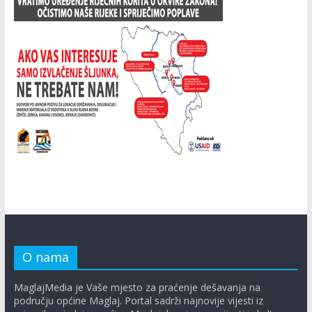
O nama
MaglajMedia je Vaše mjesto za praćenje dešavanja na
području općine Maglaj. Portal sadrži najnovije vijesti iz