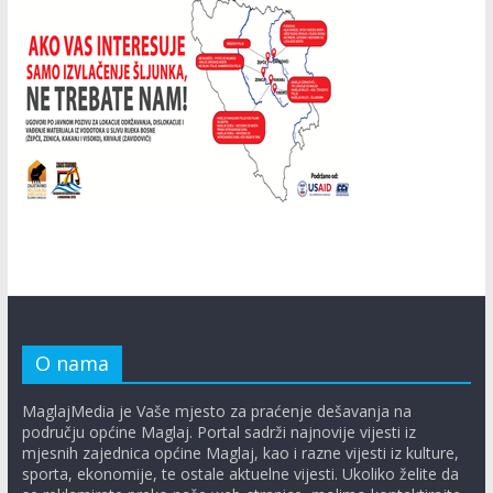
O nama
MaglajMedia je Vaše mjesto za praćenje dešavanja na
području općine Maglaj. Portal sadrži najnovije vijesti iz
mjesnih zajednica općine Maglaj, kao i razne vijesti iz kulture,
sporta, ekonomije, te ostale aktuelne vijesti. Ukoliko želite da