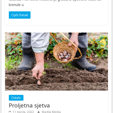
krenule u
Cijeli članak
Ostalo
Proljetna sjetva
11 Aprila, 2022
Maglaj Media