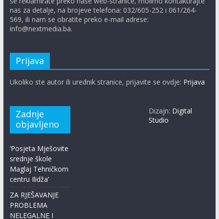
se reklamirate preko naše web-stranice, molimo kontaktirajte
nas za detalje, na brojeve telefona: 032/605-252 i 061/264-
569, ili nam se obratite preko e-mail adrese:
info@nextmedia.ba.
Prijava
Ukoliko ste autor ili urednik stranice, prijavite se ovdje:
Prijava
Dizajn:
Digital
Zadnje
Studio
objavljeno
‘Posjeta Mješovite
srednje škole
Maglaj Tehničkom
centru Ilidža’
ZA RJEŠAVANJE
PROBLEMA
NELEGALNE I