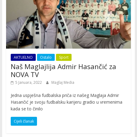
AKTUELNO
Ostalo
Sport
Naš Maglajlija Admir Hasančić za
NOVA TV
5 Januara, 2022
Maglaj Media
Jedna uspješna fudbalska priča iz našeg Maglaja Admir
Hasančić je svoju fudbalsku karijeru gradio u vremenima
kada se to činilo
Cijeli članak