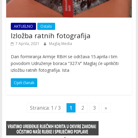
AKTUELNO
Ostalo
Izložba ratnih fotografija
7 Aprila, 2021
Maglaj Media
Dan formiranja Armije RBiH se održava 15.aprila i tim
povodom Udruženje boraca “327.V” Maglaj će upriličiti
izložbu ratnih fotografija. Ista
Cijeli članak
Stranica: 1 / 3
1
2
3
»