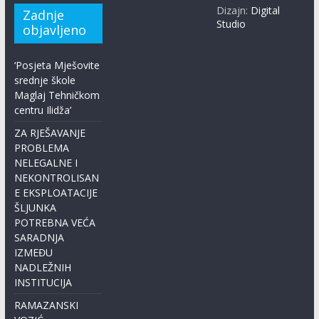
Dizajn:
Digital
Zadnje
Studio
objavljeno
‘Posjeta Mješovite
srednje škole
Maglaj Tehničkom
centru Ilidža’
ZA RJEŠAVANJE
PROBLEMA
NELEGALNE I
NEKONTROLISAN
E EKSPLOATACIJE
ŠLJUNKA
POTREBNA VEĆA
SARADNJA
IZMEĐU
NADLEŽNIH
INSTITUCIJA
RAMAZANSKI