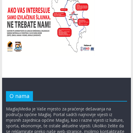
O nama
MaglajMedia je Vaše mjesto za praćenje dešavanja na
području općine Maglaj. Portal sadrži najnovije vijesti iz
mjesnih zajednica općine Maglaj, kao i razne vijesti iz kulture,
sporta, ekonomije, te ostale aktuelne vijesti. Ukoliko želite da
se reklamirate preko naše web-stranice, molimo kontaktirajte