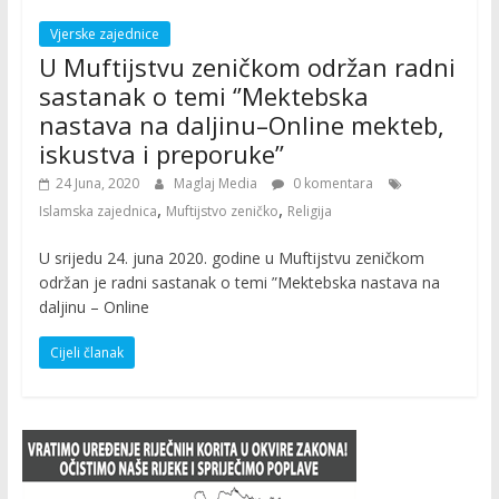
Vjerske zajednice
U Muftijstvu zeničkom održan radni
sastanak o temi ‘’Mektebska
nastava na daljinu–Online mekteb,
iskustva i preporuke’’
24 Juna, 2020
Maglaj Media
0 komentara
,
,
Islamska zajednica
Muftijstvo zeničko
Religija
U srijedu 24. juna 2020. godine u Muftijstvu zeničkom
održan je radni sastanak o temi ”Mektebska nastava na
daljinu – Online
Cijeli članak