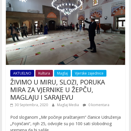
AKTUELNO
Kultura
Maglaj
Vjerske zajednice
ŽIVIMO U MIRU, SLOZI, PORUKA
MIRA ZA VJERNIKE U ŽEPČU,
MAGLAJU I SARAJEVU
30 Septembra, 2020
Maglaj Media
0 komentara
Pod sloganom „Mir počinje praštanjem“ članice Udruženja
„Fojničani“, njih 25, odvojile su po 100 sati slobodnog
vremena da bi sašile