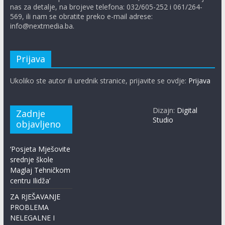
nas za detalje, na brojeve telefona: 032/605-252 i 061/264-
569, ili nam se obratite preko e-mail adrese:
info@nextmedia.ba.
Prijava
Ukoliko ste autor ili urednik stranice, prijavite se ovdje:
Prijava
Dizajn:
Digital
Zadnje
Studio
objavljeno
‘Posjeta Mješovite
srednje škole
Maglaj Tehničkom
centru Ilidža’
ZA RJEŠAVANJE
PROBLEMA
NELEGALNE I