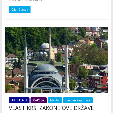
Cijeli članak
AKTUELNO
ČARŠIJA
Maglaj
Vjerske zajednice
VLAST KRŠI ZAKONE OVE DRŽAVE