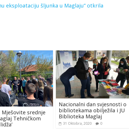
 eksploataciju šljunka u Maglaju“ otkrila
Nacionalni dan svjesnosti o
bibliotekama obilježila i JU
a Mješovite srednje
Biblioteka Maglaj
Maglaj Tehničkom
lidža’
31 Oktobra, 2020
0