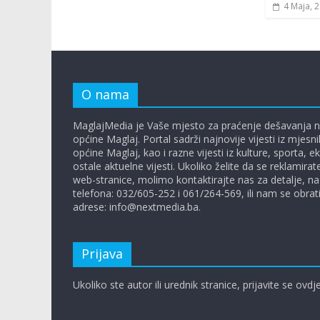
4 Maja, 
O nama
MaglajMedia je Vaše mjesto za praćenje dešavanja n
općine Maglaj. Portal sadrži najnovije vijesti iz mjesn
općine Maglaj, kao i razne vijesti iz kulture, sporta, 
ostale aktuelne vijesti. Ukoliko želite da se reklamira
web-stranice, molimo kontaktirajte nas za detalje, na
telefona: 032/605-252 i 061/264-569, ili nam se obrat
adrese: info@nextmedia.ba.
Prijava
Ukoliko ste autor ili urednik stranice, prijavite se ovdj