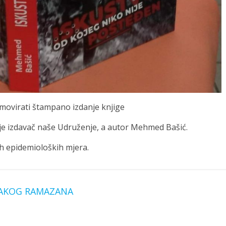
romovirati štampano izdanje knjige
i je izdavač naše Udruženje, a autor Mehmed Bašić.
h epidemioloških mjera.
VAKOG RAMAZANA