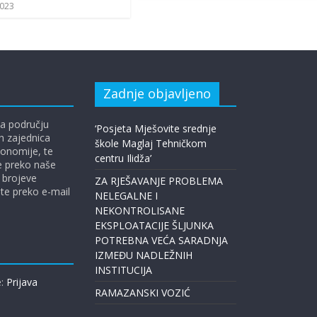
2023
Zadnje objavljeno
a području
‘Posjeta Mješovite srednje
ih zajednica
škole Maglaj Tehničkom
ekonomije, te
centru Ilidža’
te preko naše
 brojeve
ZA RJEŠAVANJE PROBLEMA
ite preko e-mail
NELEGALNE I
NEKONTROLISANE
EKSPLOATACIJE ŠLJUNKA
POTREBNA VEĆA SARADNJA
IZMEĐU NADLEŽNIH
INSTITUCIJA
e:
Prijava
RAMAZANSKI VOZIĆ