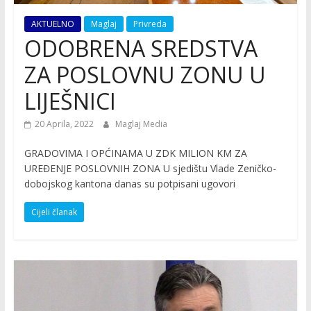
AKTUELNO
Maglaj
Privreda
ODOBRENA SREDSTVA
ZA POSLOVNU ZONU U
LIJEŠNICI
20 Aprila, 2022
Maglaj Media
GRADOVIMA I OPĆINAMA U ZDK MILION KM ZA
UREĐENJE POSLOVNIH ZONA U sjedištu Vlade Zeničko-
dobojskog kantona danas su potpisani ugovori
Cijeli članak