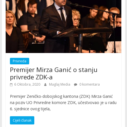
Privreda
Premijer Mirza Ganić o stanju
privrede ZDK-a
6 Oktobra, 2020
Maglaj Media
0 komentara
Premijer Zeničko-dobojskog kantona (ZDK) Mirza Ganić
na poziv UO Privredne komore ZDK, učestvovao je u radu
6. sjednice ovog tijela,
Cijeli članak