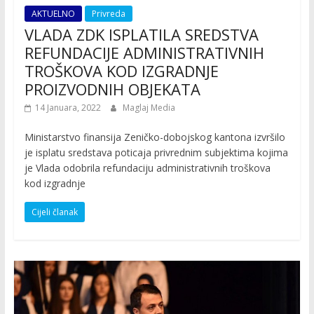
AKTUELNO
Privreda
VLADA ZDK ISPLATILA SREDSTVA
REFUNDACIJE ADMINISTRATIVNIH
TROŠKOVA KOD IZGRADNJE
PROIZVODNIH OBJEKATA
14 Januara, 2022
Maglaj Media
Ministarstvo finansija Zeničko-dobojskog kantona izvršilo
je isplatu sredstava poticaja privrednim subjektima kojima
je Vlada odobrila refundaciju administrativnih troškova
kod izgradnje
Cijeli članak