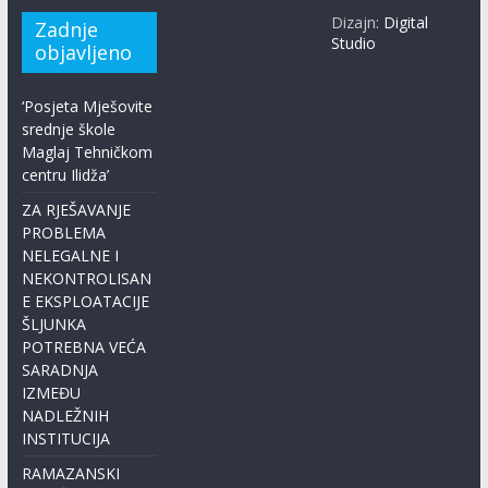
Dizajn:
Digital
Zadnje
Studio
objavljeno
‘Posjeta Mješovite
srednje škole
Maglaj Tehničkom
centru Ilidža’
ZA RJEŠAVANJE
PROBLEMA
NELEGALNE I
NEKONTROLISAN
E EKSPLOATACIJE
ŠLJUNKA
POTREBNA VEĆA
SARADNJA
IZMEĐU
NADLEŽNIH
INSTITUCIJA
RAMAZANSKI