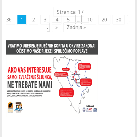
Stranica: 1 /
36
1
2
3
4
5
...
10
20
30
..
.
»
Zadnja »