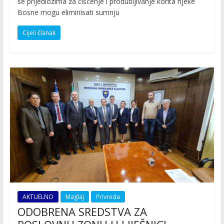
se prijedlozima za čišćenje i produbljivanje korita rijeke
Bosne mogu eliminisati sumnju
Cijeli članak
AKTUELNO
Maglaj
Privreda
ODOBRENA SREDSTVA ZA