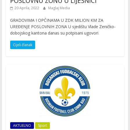
POSLOVNU ZONU U LIJEŠNICI
20 Aprila, 2022
Maglaj Media
GRADOVIMA I OPĆINAMA U ZDK MILION KM ZA
UREĐENJE POSLOVNIH ZONA U sjedištu Vlade Zeničko-
dobojskog kantona danas su potpisani ugovori
Cijeli članak
AKTUELNO
Sport