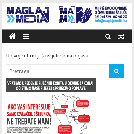
Skip
to
content
Maglaj
Media
U ovoj rubrici još uvijek nema objava.
Mi
pišemo
o
onome
o
čemu
drugi
šapuću