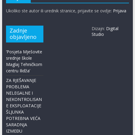
Ukoliko ste autor ili urednik stranice, prijavite se ovdje:
Prijava
Dizajn:
Digital
Zadnje
Studio
objavljeno
‘Posjeta Mješovite
srednje škole
Maglaj Tehničkom
centru Ilidža’
ZA RJEŠAVANJE
PROBLEMA
NELEGALNE I
NEKONTROLISAN
E EKSPLOATACIJE
ŠLJUNKA
POTREBNA VEĆA
SARADNJA
IZMEĐU