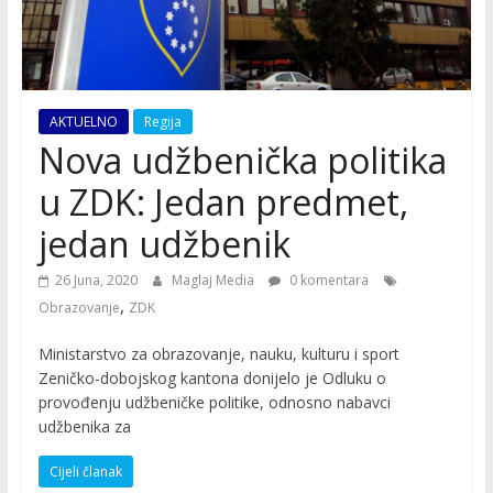
AKTUELNO
Regija
Nova udžbenička politika
u ZDK: Jedan predmet,
jedan udžbenik
26 Juna, 2020
Maglaj Media
0 komentara
,
Obrazovanje
ZDK
Ministarstvo za obrazovanje, nauku, kulturu i sport
Zeničko-dobojskog kantona donijelo je Odluku o
provođenju udžbeničke politike, odnosno nabavci
udžbenika za
Cijeli članak