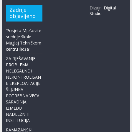
Dizajn:
Digital
Zadnje
Studio
objavljeno
‘Posjeta Mješovite
srednje škole
Maglaj Tehničkom
centru Ilidža’
ZA RJEŠAVANJE
PROBLEMA
NELEGALNE I
NEKONTROLISAN
E EKSPLOATACIJE
ŠLJUNKA
POTREBNA VEĆA
SARADNJA
IZMEĐU
NADLEŽNIH
INSTITUCIJA
RAMAZANSKI