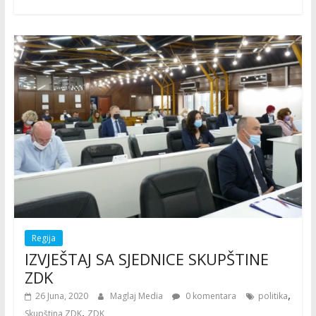
Regija
IZVJEŠTAJ SA SJEDNICE SKUPŠTINE
ZDK
,
26 Juna, 2020
Maglaj Media
0 komentara
politika
,
Skupština ZDK
ZDK