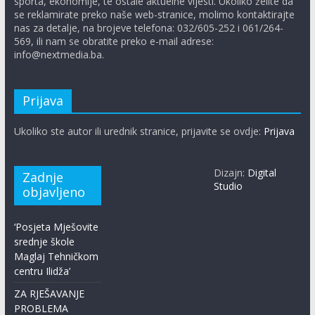
sporta, ekonomije, te ostale aktuelne vijesti. Ukoliko želite da
se reklamirate preko naše web-stranice, molimo kontaktirajte
nas za detalje, na brojeve telefona: 032/605-252 i 061/264-
569, ili nam se obratite preko e-mail adrese:
info@nextmedia.ba.
Prijava
Ukoliko ste autor ili urednik stranice, prijavite se ovdje:
Prijava
Dizajn:
Digital
Zadnje
Studio
objavljeno
‘Posjeta Mješovite
srednje škole
Maglaj Tehničkom
centru Ilidža’
ZA RJEŠAVANJE
PROBLEMA