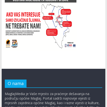
O nama
MaglajMedia je Vaše mjesto za praćenje dešavanja na
području općine Maglaj. Portal sadrži najnovije vijesti iz
mjesnih zajednica općine Maglaj, kao i razne vijesti iz kulture,