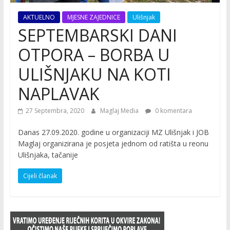
AKTUELNO
MJESNE ZAJEDNICE
Ulišnjak
SEPTEMBARSKI DANI
OTPORA – BORBA U
ULIŠNJAKU NA KOTI
NAPLAVAK
27 Septembra, 2020
Maglaj Media
0 komentara
Danas 27.09.2020. godine u organizaciji MZ Ulišnjak i JOB
Maglaj organizirana je posjeta jednom od ratišta u reonu
Ulišnjaka, tačanije
Cijeli članak