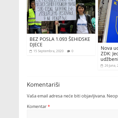
BEZ POSLA 1.093 ŠEHIDSKE
DJECE
Nova ud
15 Septembra, 2020
0
ZDK: Je
udžben
26 Juna,
Komentariši
Vaša email adresa neće biti objavljivana.
Neoph
Komentar
*