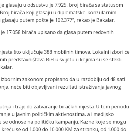
e glasaju u odsustvu je 7.925, broj birača sa statusom
. Broj birača koji glasaju u diplomatsko-konzularnim
i glasaju putem pošte je 102.377”, rekao je Bakalar.
 je 17.058 birača upisano da glasa putem redovnih
esta što uključuje 388 mobilnih timova. Lokalni izbori će
ih predstavništava BiH u svijetu u kojima su se stekli
kalar.
e izbornim zakonom propisano da u razdoblju od 48 sati
ja, neće biti objavljivani rezultati istraživanja javnog
utnja i traje do zatvaranje biračkih mjesta. U tom periodu
anje u javnim političkim aktivnostima, a i medijsko
je se odnose na političku kampanju. Kazne koje se mogu
i kreću se od 1.000 do 10.000 KM za stranku, od 1.000 do