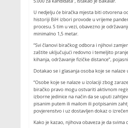
5.000 za kandidata”, istakao je Bakalar.
U nedjelju će biračka mjesta biti otvorena od
historiji BiH izbori provode u vrijeme pande
procesu. S tim u vezi, obavezno je održavan
minimalno 1,5 metar.
“Svi članovi biračkog odbora i njihovi zamje
zaštite uključujući redovno i temeljito pranje
kihanja, održavanje fizičke distance”, pojasni
Dotakao se i glasanja osoba koje se nalaze 
“Osobe koje se nalaze u izolaciji zbog zaraz
biračko pravo mogu ostvariti aktivnom reg
izborne jedinice na način da se uputi zah
pisanim putem ili mailom ili potpisanim zaht
povjerenstvo i uz dostavljen dokaz o izrečenoj
Kako je kazao, njihova obaveza je da svima 