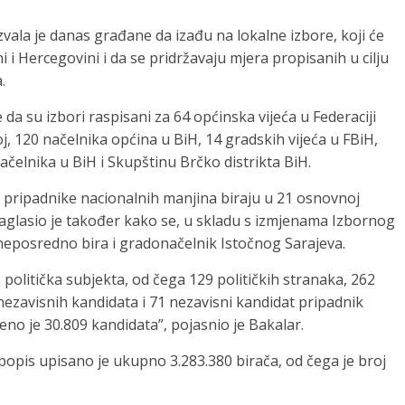
vala je danas građane da izađu na lokalne izbore, koji će
 i Hercegovini i da se pridržavaju mjera propisanih u cilju
.
 da su izbori raspisani za 64 općinska vijeća u Federaciji
j, 120 načelnika općina u BiH, 14 gradskih vijeća u FBiH,
elnika u BiH i Skupštinu Brčko distrikta BiH.
a pripadnike nacionalnih manjina biraju u 21 osnovnoj
 Naglasio je također kako se, u skladu s izmjenama Izbornog
neposredno bira i gradonačelnik Istočnog Sarajeva.
politička subjekta, od čega 129 političkih stranaka, 262
i nezavisnih kandidata i 71 nezavisni kandidat pripadnik
eno je 30.809 kandidata”, pojasnio je Bakalar.
i popis upisano je ukupno 3.283.380 birača, od čega je broj