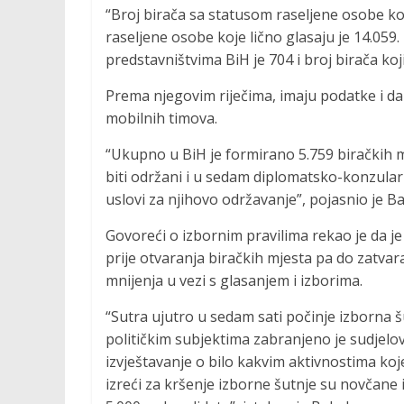
“Broj birača sa statusom raseljene osobe koj
raseljene osobe koje lično glasaju je 14.059
predstavništvima BiH je 704 i broj birača koj
Prema njegovim riječima, imaju podatke i da
mobilnih timova.
“Ukupno u BiH je formirano 5.759 biračkih mj
biti održani i u sedam diplomatsko-konzularn
uslovi za njihovo održavanje”, pojasnio je Ba
Govoreći o izbornim pravilima rekao je da j
prije otvaranja biračkih mjesta pa do zatvaran
mnijenja u vezi s glasanjem i izborima.
“Sutra ujutro u sedam sati počinje izborna š
političkim subjektima zabranjeno je sudjelov
izvještavanje o bilo kakvim aktivnostima ko
izreći za kršenje izborne šutnje su novčane 