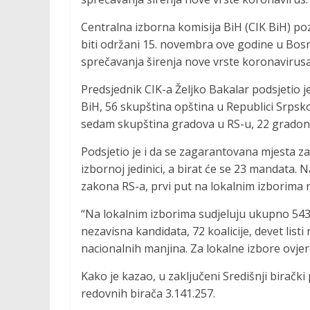
Centralna izborna komisija BiH (CIK BiH) poz
biti održani 15. novembra ove godine u Bosni
sprečavanja širenja nove vrste koronavirusa
Predsjednik CIK-a Željko Bakalar podsjetio je
BiH, 56 skupština opština u Republici Srpsko
sedam skupština gradova u RS-u, 22 gradonač
Podsjetio je i da se zagarantovana mjesta z
izbornoj jedinici, a birat će se 23 mandata.
zakona RS-a, prvi put na lokalnim izborima 
“Na lokalnim izborima sudjeluju ukupno 543 
nezavisna kandidata, 72 koalicije, devet list
nacionalnih manjina. Za lokalne izbore ovjer
Kako je kazao, u zaključeni Središnji biračk
redovnih birača 3.141.257.