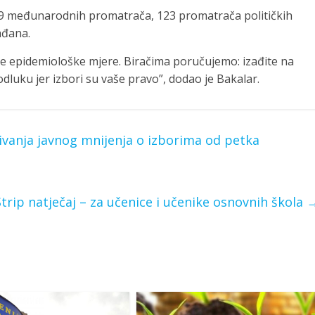
09 međunarodnih promatrača, 123 promatrača političkih
ađana.
e epidemiološke mjere. Biračima poručujemo: izađite na
 odluku jer izbori su vaše pravo”, dodao je Bakalar.
živanja javnog mnijenja o izborima od petka
Strip natječaj – za učenice i učenike osnovnih škola