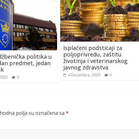
Isplaćeni podsticaji za
poljoprivredu, zaštitu
žbenička politika u
životinja i veterinarskog
dan predmet, jedan
javnog zdravstva
ik
4 Decembra, 2020
0
 2020
0
odna polja su označena sa
*