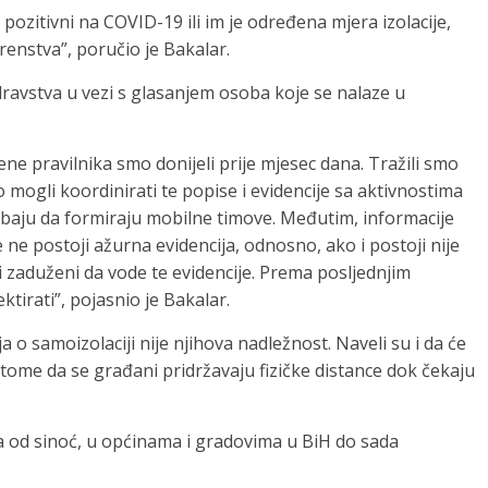
pozitivni na COVID-19 ili im je određena mjera izolacije,
enstva”, poručio je Bakalar.
dravstva u vezi s glasanjem osoba koje se nalaze u
ne pravilnika smo donijeli prije mjesec dana. Tražili smo
mogli koordinirati te popise i evidencije sa aktivnostima
rebaju da formiraju mobilne timove. Međutim, informacije
e ne postoji ažurna evidencija, odnosno, ako i postoji nije
 i zaduženi da vode te evidencije. Prema posljednjim
tirati”, pojasnio je Bakalar.
a o samoizolaciji nije njihova nadležnost. Naveli su i da će
tome da se građani pridržavaju fizičke distance dok čekaju
a od sinoć, u općinama i gradovima u BiH do sada