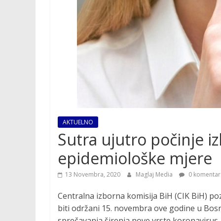
AKTUELNO
Sutra ujutro počinje i
epidemiološke mjere
13 Novembra, 2020
Maglaj Media
0 komentar
Centralna izborna komisija BiH (CIK BiH) poz
biti održani 15. novembra ove godine u Bosni
sprečavanja širenja nove vrste koronavirus.