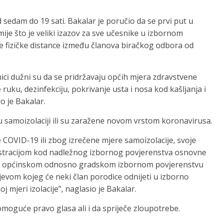
 sedam do 19 sati. Bakalar je poručio da se prvi put u
mije što je veliki izazov za sve učesnike u izbornom
je fizičke distance između članova biračkog odbora od
nici dužni su da se pridržavaju općih mjera zdravstvene
 ruku, dezinfekciju, pokrivanje usta i nosa kod kašljanja i
o je Bakalar.
u samoizolaciji ili su zaražene novom vrstom koronavirusa.
e COVID-19 ili zbog izrečene mjere samoizolacije, svoje
istracijom kod nadležnog izbornog povjerenstva osnovne
tjev općinskom odnosno gradskom izbornom povjerenstvu
jevom kojeg će neki član porodice odnijeti u izborno
 mjeri izolacije”, naglasio je Bakalar.
omoguće pravo glasa ali i da spriječe zloupotrebe.