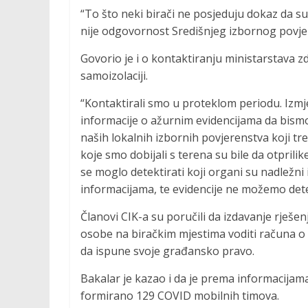
“To što neki birači ne posjeduju dokaz da su 
nije odgovornost Središnjeg izbornog povjer
Govorio je i o kontaktiranju ministarstava z
samoizolaciji.
“Kontaktirali smo u proteklom periodu. Izmje
informacije o ažurnim evidencijama da bismo 
naših lokalnih izbornih povjerenstva koji t
koje smo dobijali s terena su bile da otprilik
se moglo detektirati koji organi su nadležni
informacijama, te evidencije ne možemo detek
Članovi CIK-a su poručili da izdavanje rješenj
osobe na biračkim mjestima voditi računa o 
da ispune svoje građansko pravo.
Bakalar je kazao i da je prema informacijam
formirano 129 COVID mobilnih timova.