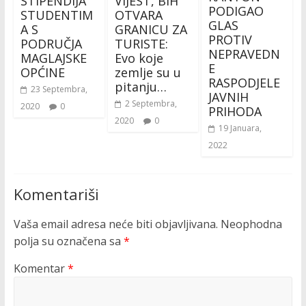
STIPENDIJA
VIJEST, BIH
PODIGAO
STUDENTIM
OTVARA
GLAS
A S
GRANICU ZA
PROTIV
PODRUČJA
TURISTE:
NEPRAVEDN
MAGLAJSKE
Evo koje
E
OPĆINE
zemlje su u
RASPODJELE
pitanju…
23 Septembra,
JAVNIH
2 Septembra,
2020
0
PRIHODA
2020
0
19 Januara,
2022
Komentariši
Vaša email adresa neće biti objavljivana.
Neophodna
polja su označena sa
*
Komentar
*