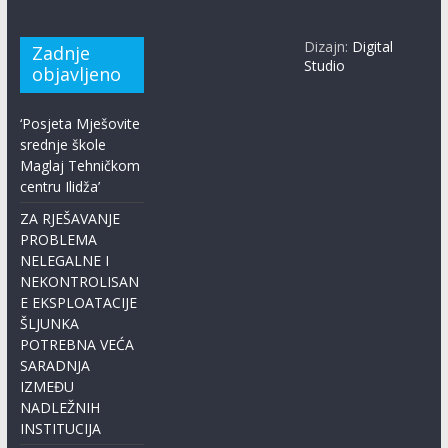
Dizajn:
Digital
Zadnje
Studio
objavljeno
‘Posjeta Mješovite
srednje škole
Maglaj Tehničkom
centru Ilidža’
ZA RJEŠAVANJE
PROBLEMA
NELEGALNE I
NEKONTROLISAN
E EKSPLOATACIJE
ŠLJUNKA
POTREBNA VEĆA
SARADNJA
IZMEĐU
NADLEŽNIH
INSTITUCIJA