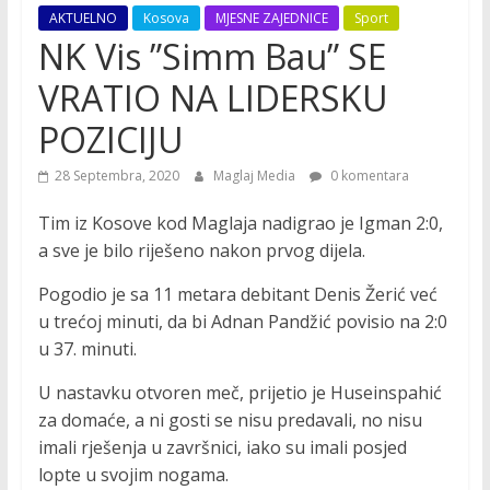
AKTUELNO
Kosova
MJESNE ZAJEDNICE
Sport
NK Vis ”Simm Bau” SE
VRATIO NA LIDERSKU
POZICIJU
28 Septembra, 2020
Maglaj Media
0 komentara
Tim iz Kosove kod Maglaja nadigrao je Igman 2:0,
a sve je bilo riješeno nakon prvog dijela.
Pogodio je sa 11 metara debitant Denis Žerić već
u trećoj minuti, da bi Adnan Pandžić povisio na 2:0
u 37. minuti.
U nastavku otvoren meč, prijetio je Huseinspahić
za domaće, a ni gosti se nisu predavali, no nisu
imali rješenja u završnici, iako su imali posjed
lopte u svojim nogama.