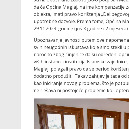
da će Općina Maglaj, na ime kompenzacije z
objekta, imati pravo korištenja „Delibegovo
upotrebne dozvole. Prema tome, Općina Mag
29.11.2023. godine (još 3 godine i 2 mjeseca).
Upoznavanje javnosti putem ove napomena
svih neugodnih iskustava koje smo stekli u 
naročito zbog činjenice da su određeni opći
viših instanci i institucija Islamske zajedni
Maglaj, polagali pravo da se period korište
dodatno produžiti. Takav zahtjev je tada od
kao iniciranje novog problema, što je potp
ne rješava ni postojeće probleme koji opte