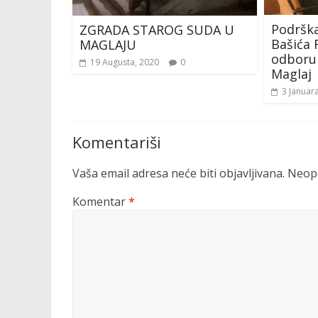
Podrška
ZGRADA STAROG SUDA U
Bašića
MAGLAJU
odboru
19 Augusta, 2020
0
Maglaj
3 Januar
Komentariši
Vaša email adresa neće biti objavljivana.
Neoph
Komentar
*