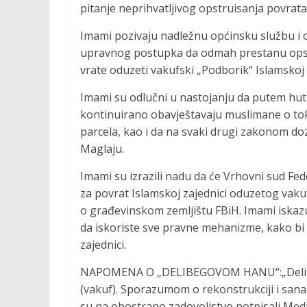
pitanje neprihvatljivog opstruisanja povrat
Imami pozivaju nadležnu općinsku službu i o
upravnog postupka da odmah prestanu opst
vrate oduzeti vakufski „Podborik“ Islamskoj 
Imami su odlučni u nastojanju da putem hut
kontinuirano obavještavaju muslimane o to
parcela, kao i da na svaki drugi zakonom doz
Maglaju.
Imami su izrazili nadu da će Vrhovni sud Fed
za povrat Islamskoj zajednici oduzetog vak
o građevinskom zemljištu FBiH. Imami iskaz
da iskoriste sve pravne mehanizme, kako bi se
zajednici.
NAPOMENA O „DELIBEGOVOM HANU“:„Delibego
(vakuf). Sporazumom o rekonstrukciji i sanac
su na obostrano zadovoljstvo potpisali Medž