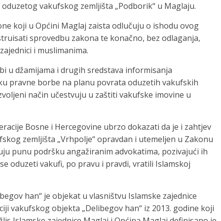
a oduzetog vakufskog zemljišta „Podborik“ u Maglaju.
ne koji u Općini Maglaj zaista odlučuju o ishodu ovog
ruisati sprovedbu zakona te konačno, bez odlaganja,
zajednici i muslimanima.
bi u džamijama i drugih sredstava informisanja
ku pravne borbe na planu povrata oduzetih vakufskih
voljeni način učestvuju u zaštiti vakufske imovine u
eracije Bosne i Hercegovine ubrzo dokazati da je i zahtjev
ufskog zemljišta „Vrhpolje“ opravdan i utemeljen u Zakonu
uju punu podršku angažiranim advokatima, pozivajući ih
 oduzeti vakufi, po pravu i pravdi, vratili Islamskoj
v han“ je objekat u vlasništvu Islamske zajednice
iji vakufskog objekta „Delibegov han“ iz 2013. godine koji
lis Islamske zajednice Maglaj i Općina Maglaj definisano je