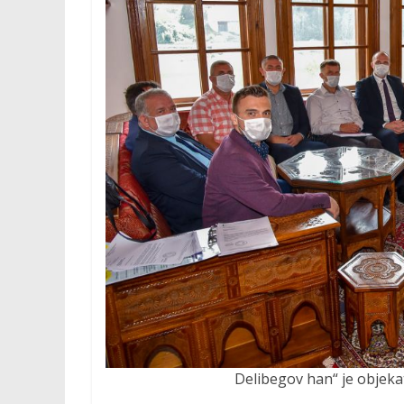
Delibegov han“ je objekat