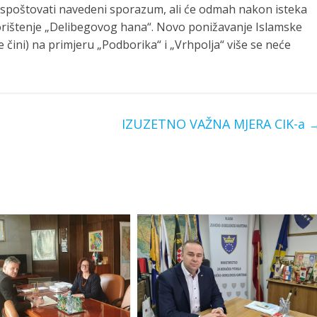
 ispoštovati navedeni sporazum, ali će odmah nakon isteka
ištenje „Delibegovog hana“. Novo ponižavanje Islamske
lje čini) na primjeru „Podborika“ i „Vrhpolja“ više se neće
IZUZETNO VAŽNA MJERA CIK-a