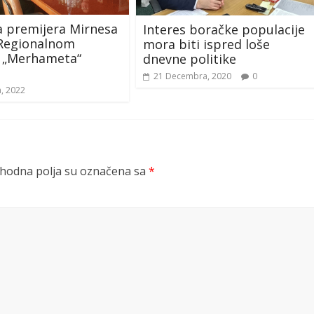
 premijera Mirnesa
Interes boračke populacije
 Regionalnom
mora biti ispred loše
 „Merhameta“
dnevne politike
21 Decembra, 2020
0
a, 2022
odna polja su označena sa
*