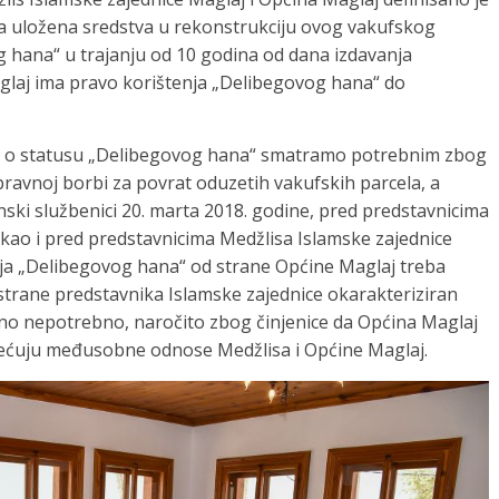
a uložena sredstva u rekonstrukciju ovog vakufskog
g hana“ u trajanju od 10 godina od dana izdavanja
laj ima pravo korištenja „Delibegovog hana“ do
 o statusu „Delibegovog hana“ smatramo potrebnim zbog
pravnoj borbi za povrat oduzetih vakufskih parcela, a
nski službenici 20. marta 2018. godine, pred predstavnicima
ce, kao i pred predstavnicima Medžlisa Islamske zajednice
nja „Delibegovog hana“ od strane Općine Maglaj treba
 strane predstavnika Islamske zajednice okarakteriziran
uno nepotrebno, naročito zbog činjenice da Općina Maglaj
rećuju međusobne odnose Medžlisa i Općine Maglaj.