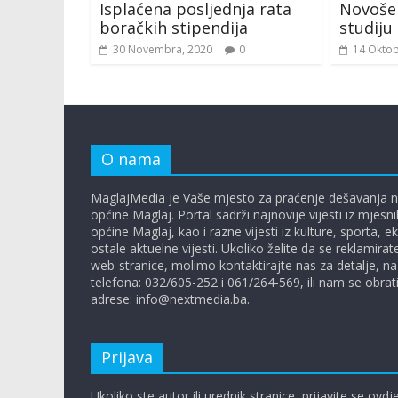
Isplaćena posljednja rata
Novošeh
boračkih stipendija
studiju 
30 Novembra, 2020
0
14 Oktob
O nama
MaglajMedia je Vaše mjesto za praćenje dešavanja n
općine Maglaj. Portal sadrži najnovije vijesti iz mjesn
općine Maglaj, kao i razne vijesti iz kulture, sporta, 
ostale aktuelne vijesti. Ukoliko želite da se reklamira
web-stranice, molimo kontaktirajte nas za detalje, na
telefona: 032/605-252 i 061/264-569, ili nam se obrat
adrese: info@nextmedia.ba.
Prijava
Ukoliko ste autor ili urednik stranice, prijavite se ovdj