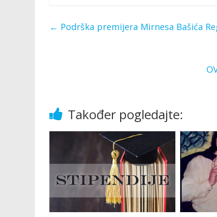
←
Podrška premijera Mirnesa Bašića R
OV
Također pogledajte: