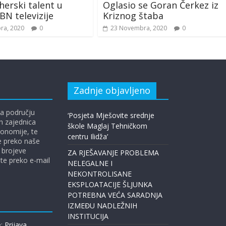
erski talent u
Oglasio se Goran Čerkez iz
BN televizije
Kriznog štaba
ra, 2020
0
23 Novembra, 2020
0
Zadnje objavljeno
a području
‘Posjeta Mješovite srednje
ih zajednica
škole Maglaj Tehničkom
ekonomije, te
centru Ilidža’
te preko naše
 brojeve
ZA RJEŠAVANJE PROBLEMA
ite preko e-mail
NELEGALNE I
NEKONTROLISANE
EKSPLOATACIJE ŠLJUNKA
POTREBNA VEĆA SARADNJA
IZMEĐU NADLEŽNIH
INSTITUCIJA
e:
Prijava