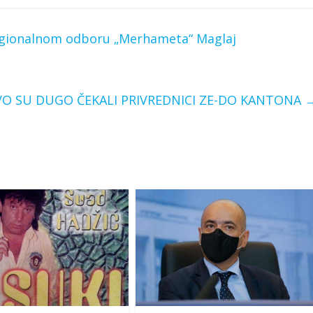
egionalnom odboru „Merhameta“ Maglaj
O SU DUGO ČEKALI PRIVREDNICI ZE-DO KANTONA