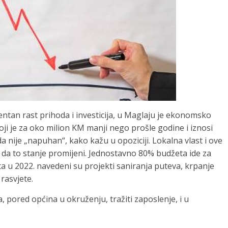
entan rast prihoda i investicija, u Maglaju je ekonomsko
oji je za oko milion KM manji nego prošle godine i iznosi
 da nije „napuhan“, kako kažu u opoziciji. Lokalna vlast i ove
i da to stanje promijeni. Jednostavno 80% budžeta ide za
ata u 2022. navedeni su projekti saniranja puteva, krpanje
 rasvjete.
, pored općina u okruženju, tražiti zaposlenje, i u